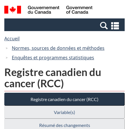
Passer
Passer
Recherche
/
au
à
et
Government
contenu
la
menus
of
Re
principal
version
Canada
et
HTML
Accueil
me
simplifiée
Normes, sources de données et méthodes
Enquêtes et programmes statistiques
Registre canadien du
cancer (RCC)
Registre canadien du cancer (RCC)
Variable(s)
Résumé des changements