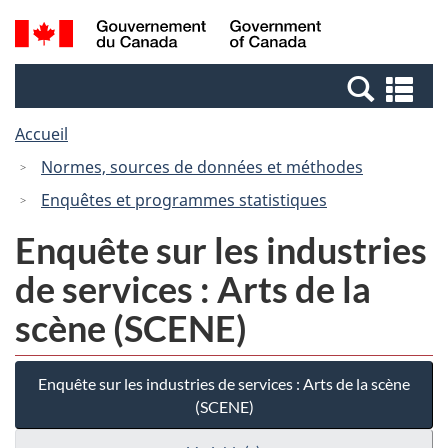
Passer
Passer
Recherche
/
au
à
et
Government
contenu
la
menus
of
Re
principal
version
Canada
et
HTML
Accueil
me
simplifiée
Normes, sources de données et méthodes
Enquêtes et programmes statistiques
Enquête sur les industries
de services : Arts de la
scène (SCENE)
Enquête sur les industries de services : Arts de la scène
(SCENE)