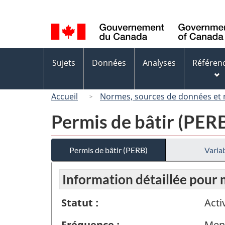
Sélection
de
la
langue
Menus
Sujets
Données
Analyses
Référen
des
sujets
Accueil
Normes, sources de données et
Permis de bâtir (PER
Permis de bâtir (PERB)
Variab
Information détaillée pour
Statut :
Acti
Fréquence :
Men