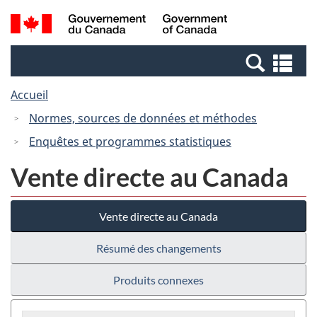
Passer
Passer
Recherche
/
au
à
et
Government
contenu
la
menus
of
Re
principal
version
Canada
et
HTML
Accueil
me
simplifiée
Normes, sources de données et méthodes
Enquêtes et programmes statistiques
Vente directe au Canada
Vente directe au Canada
Résumé des changements
Produits connexes