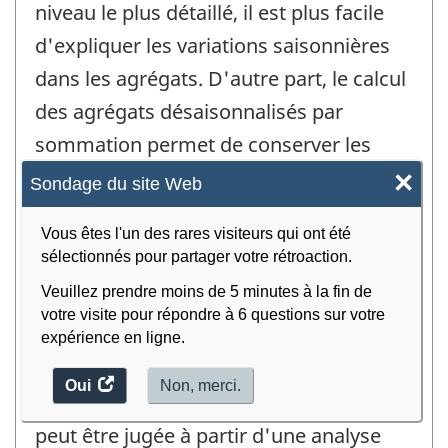
niveau le plus détaillé, il est plus facile
d'expliquer les variations saisonnières
dans les agrégats. D'autre part, le calcul
des agrégats désaisonnalisés par
sommation permet de conserver les
identités comptables dans le système, ce
×
Sondage du site Web
qui est beaucoup plus pratique pour les
Vous êtes l'un des rares visiteurs qui ont été
utilisateurs.
sélectionnés pour partager votre rétroaction.
Exactitude des données
Veuillez prendre moins de 5 minutes à la fin de
votre visite pour répondre à 6 questions sur votre
Il est impossible de calculer de façon
expérience en ligne.
directe le degré d'erreur dans les
Oui
accéder
Non, merci.
estimations. La qualité des estimations
au
peut être jugée à partir d'une analyse
sondage.