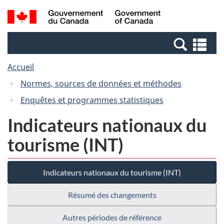
Passer
Passer
Passer
Recherche
/
au
au
à
et
Government
Gestionnaire
contenu
la
menus
of
Re
des
principal
version
Canada
et
Invitations
HTML
Accueil
me
simplifiée
Normes, sources de données et méthodes
Enquêtes et programmes statistiques
Indicateurs nationaux du
tourisme (INT)
Indicateurs nationaux du tourisme (INT)
Résumé des changements
Autres périodes de référence