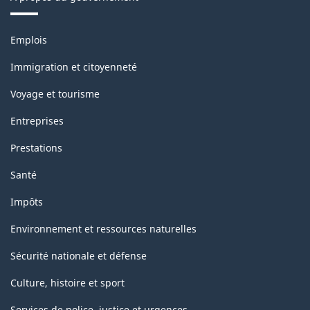
Thèmes
Emplois
et
sujets
Immigration et citoyenneté
Voyage et tourisme
Entreprises
Prestations
Santé
Impôts
Environnement et ressources naturelles
Sécurité nationale et défense
Culture, histoire et sport
Services de police, justice et urgences