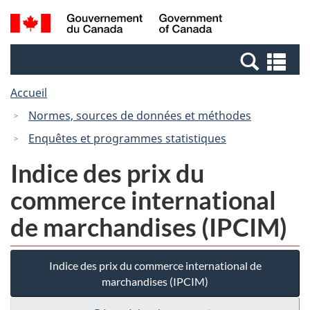
Passer
Passer
Recherche
/
au
à
et
Government
contenu
la
menus
of
Re
principal
version
Canada
et
HTML
Accueil
me
simplifiée
Normes, sources de données et méthodes
Enquêtes et programmes statistiques
Indice des prix du
commerce international
de marchandises (IPCIM)
Indice des prix du commerce international de
marchandises (IPCIM)