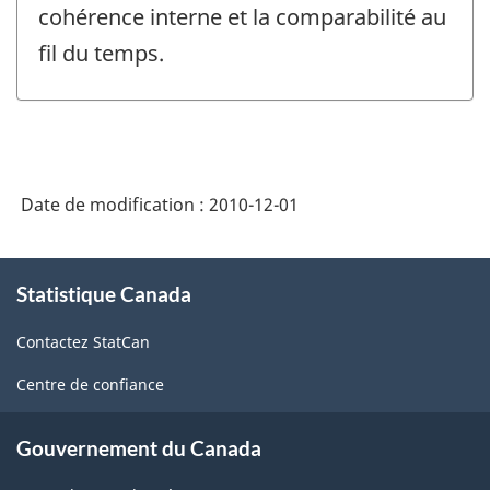
cohérence interne et la comparabilité au
fil du temps.
Date de modification :
2010-12-01
À
Statistique Canada
propos
de
Contactez StatCan
ce
site
Centre de confiance
Gouvernement du Canada