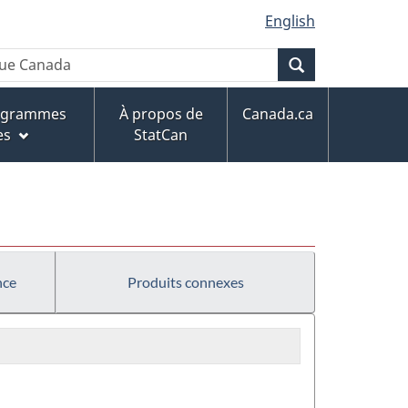
English
Recherche
rogrammes
À propos de
Canada.ca
es
StatCan
nce
Produits connexes