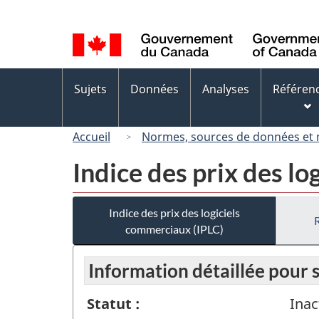
Sélection
de
la
langue
Menus
Sujets
Données
Analyses
Référen
des
sujets
Accueil
Normes, sources de données et
Indice des prix des l
Indice des prix des logiciels
commerciaux (IPLC)
Information détaillée pour
Statut :
Inac