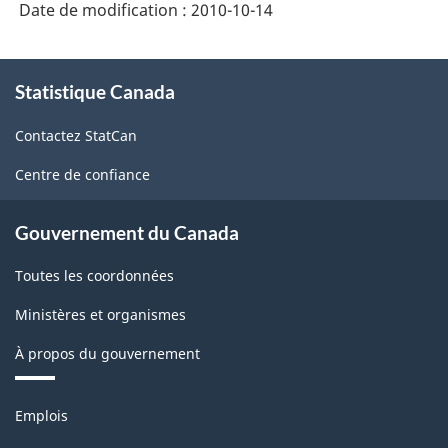
Date de modification :
2010-10-14
À
Statistique Canada
propos
de
Contactez StatCan
ce
site
Centre de confiance
Gouvernement du Canada
Toutes les coordonnées
Ministères et organismes
À propos du gouvernement
Thèmes
Emplois
et