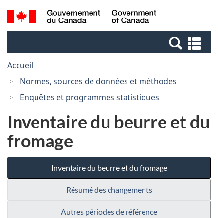
Passer
Passer
Recherche
/
au
à
et
Government
contenu
la
menus
of
Re
principal
version
Canada
et
HTML
Accueil
me
simplifiée
Normes, sources de données et méthodes
Enquêtes et programmes statistiques
Inventaire du beurre et du
fromage
Inventaire du beurre et du fromage
Résumé des changements
Autres périodes de référence