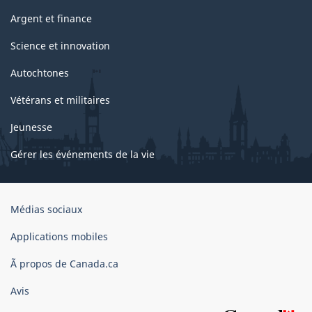
Argent et finance
Science et innovation
Autochtones
Vétérans et militaires
Jeunesse
Gérer les événements de la vie
Organisation
Médias sociaux
du
gouvernement
Applications mobiles
du
Ã propos de Canada.ca
Canada
Avis