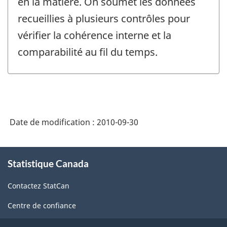
en la matière. On soumet les données
recueillies à plusieurs contrôles pour
vérifier la cohérence interne et la
comparabilité au fil du temps.
Date de modification :
2010-09-30
À
Statistique Canada
propos
de
Contactez StatCan
ce
site
Centre de confiance