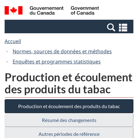
Passer
Passer
Recherche
/
au
à
et
Government
contenu
la
menus
of
Re
principal
version
Canada
et
HTML
Accueil
me
simplifiée
Normes, sources de données et méthodes
Enquêtes et programmes statistiques
Production et écoulement
des produits du tabac
Production et écoulement des produits du tabac
Résumé des changements
Autres périodes de référence