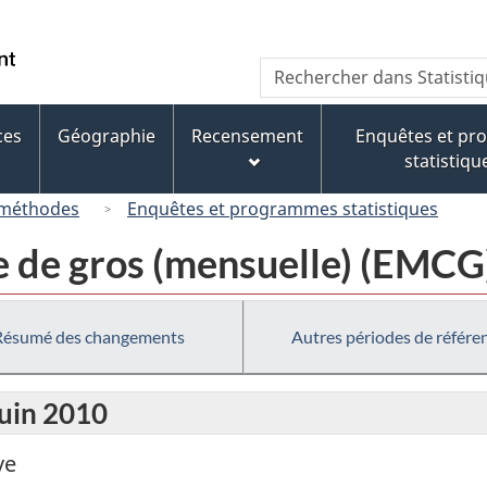
Passer
Passer
Passer
au
à
à
/
Recherche
Rechercher
contenu
« À
la
Government
dans
principal
propos
version
of
Statistique
de
HTML
ces
Géographie
Recensement
Enquêtes et p
Canada
Canada
ce
simplifiée
statistiqu
site »
 méthodes
Enquêtes et programmes statistiques
 de gros (mensuelle) (EMCG
Résumé des changements
Autres périodes de référe
juin 2010
ve