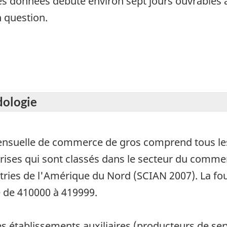
es données débute environ sept jours ouvrables a
n question.
dologie
mensuelle de commerce de gros comprend tous les
eprises qui sont classés dans le secteur du com
stries de l'Amérique du Nord (SCIAN 2007). La f
 de 410000 à 419999.
es établissements auxiliaires (producteurs de serv