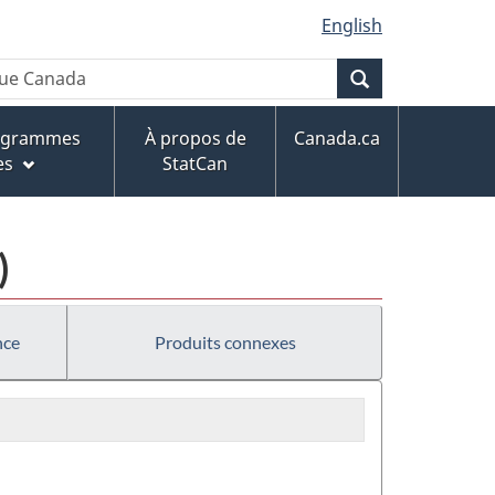
English
Recherche
rogrammes
À propos de
Canada.ca
es
StatCan
)
nce
Produits connexes