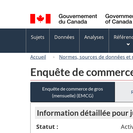
Sélection
de
la
langue
Menus
Sujets
Données
Analyses
Référen
des
sujets
Accueil
Normes, sources de données et
Enquête de commerce
Enquête de commerce de gros
(mensuelle) (EMCG)
Information détaillée pour 
Statut :
Acti