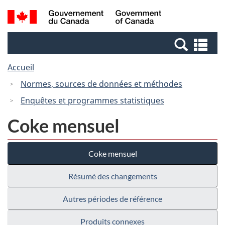
Passer
Passer
Recherche
/
au
à
et
Government
contenu
la
menus
of
Re
principal
version
Canada
et
HTML
Accueil
me
simplifiée
Normes, sources de données et méthodes
Enquêtes et programmes statistiques
Coke mensuel
Coke mensuel
Résumé des changements
Autres périodes de référence
Produits connexes