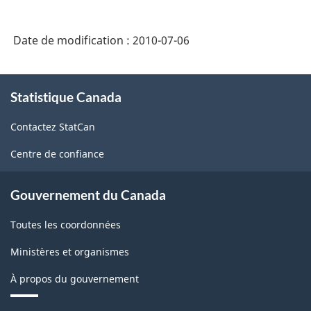
Énoncés
de
Date de modification :
2010-07-06
qualité
-
À
ARCHIVÉ
Statistique Canada
propos
de
-
Contactez StatCan
ce
PDF,
site
Centre de confiance
128.58
Gouvernement du Canada
Toutes les coordonnées
Ministères et organismes
À propos du gouvernement