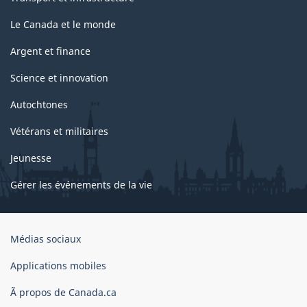
Le Canada et le monde
Argent et finance
Science et innovation
Autochtones
Vétérans et militaires
Jeunesse
Gérer les événements de la vie
Organisation
Médias sociaux
du
gouvernement
Applications mobiles
du
Ã propos de Canada.ca
Canada