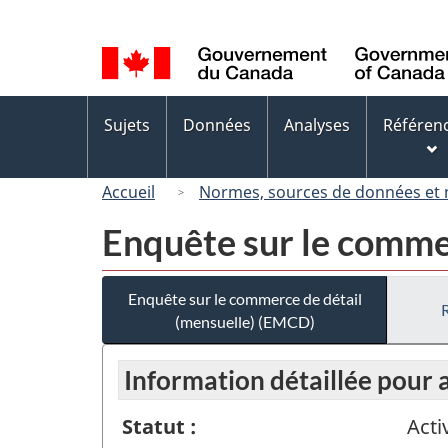
Sélection
de
la
langue
Menus
Sujets
Données
Analyses
Référen
des
sujets
Accueil
Normes, sources de données et
Enquête sur le comme
Enquête sur le commerce de détail
(mensuelle) (EMCD)
Information détaillée pour 
Statut :
Acti