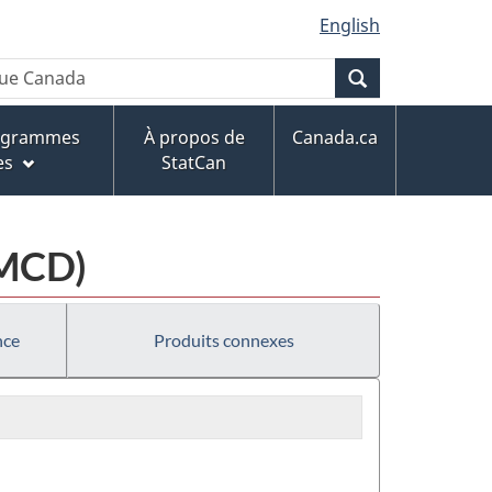
English
Recherche
rogrammes
À propos de
Canada.ca
es
StatCan
EMCD)
nce
Produits connexes