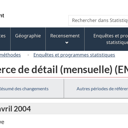
Passer
Passer
Passer
au
à
à
/
Recherche
Rechercher
contenu
« À
la
Government
dans
principal
propos
version
of
Statistique
de
HTML
ces
Géographie
Recensement
Enquêtes et p
Canada
Canada
ce
simplifiée
statistiqu
site »
 méthodes
Enquêtes et programmes statistiques
rce de détail (mensuelle) (
Résumé des changements
Autres périodes de référe
avril 2004
ve