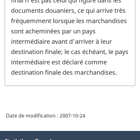
final n'est pas celui qui figure dans les
documents douaniers, ce qui arrive très
fréquemment lorsque les marchandises
sont acheminées par un pays
intermédiaire avant d'arriver à leur
destination finale; le cas échéant, le pays
intermédiaire est déclaré comme
destination finale des marchandises.
Date de modification :
2007-10-24
À