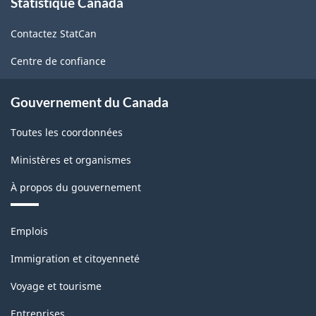
Statistique Canada
propos
de
Contactez StatCan
ce
site
Centre de confiance
Gouvernement du Canada
Toutes les coordonnées
Ministères et organismes
À propos du gouvernement
Thèmes
Emplois
et
sujets
Immigration et citoyenneté
Voyage et tourisme
Entreprises