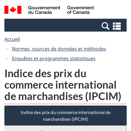
Passer
Passer
Recherche
/
au
à
et
Government
contenu
la
menus
of
Re
principal
version
Canada
et
HTML
Accueil
me
simplifiée
Normes, sources de données et méthodes
Enquêtes et programmes statistiques
Indice des prix du
commerce international
de marchandises (IPCIM)
Indice des prix du commerce international de
marchandises (IPCIM)