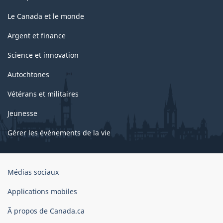
Le Canada et le monde
Argent et finance
Science et innovation
Autochtones
Vétérans et militaires
Jeunesse
Gérer les événements de la vie
Organisation
Médias sociaux
du
gouvernement
Applications mobiles
du
Ã propos de Canada.ca
Canada