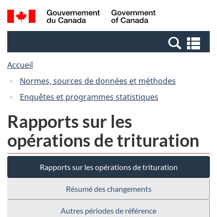
Passer
Passer
Passer
Recherche
/
au
au
à
et
Government
Gestionnaire
contenu
la
menus
of
Re
des
principal
version
Canada
et
Invitations
HTML
Accueil
me
simplifiée
Normes, sources de données et méthodes
Enquêtes et programmes statistiques
Rapports sur les
opérations de trituration
Rapports sur les opérations de trituration
Résumé des changements
Autres périodes de référence