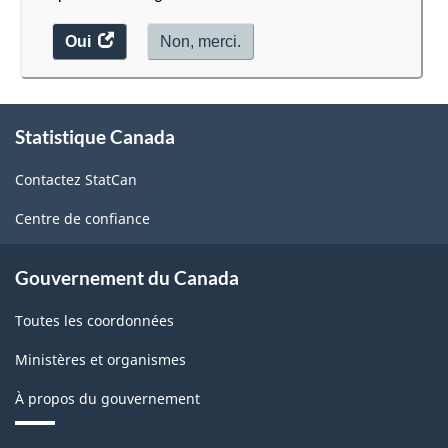
Oui
accéder
Non, merci.
au
sondage.
À
Statistique Canada
propos
de
Contactez StatCan
ce
site
Centre de confiance
Gouvernement du Canada
Toutes les coordonnées
Ministères et organismes
À propos du gouvernement