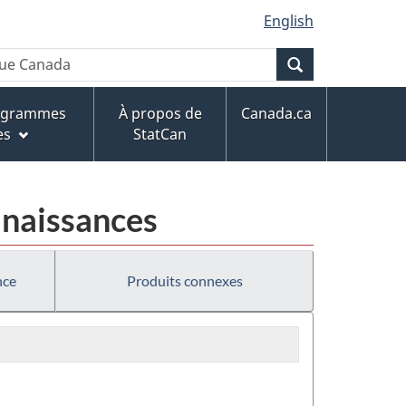
English
Recherche
rogrammes
À propos de
Canada.ca
es
StatCan
s naissances
nce
Produits connexes