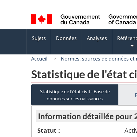
Sélection
de
la
langue
Menus
Sujets
Données
Analyses
Référen
des
sujets
Accueil
Normes, sources de données et
Statistique de l'état 
Statistique de l'état civil - Base de
données sur les naissances
Information détaillée pour
Statut :
Acti