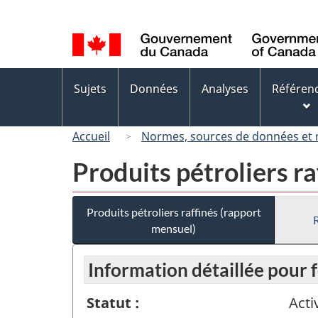
Sélection
de
la
langue
Menus
Sujets
Données
Analyses
Référen
des
sujets
Accueil
Normes, sources de données et
Produits pétroliers r
Produits pétroliers raffinés (rapport
mensuel)
Information détaillée pour 
Statut :
Acti