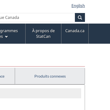
English
Recherche
rogrammes
À propos de
Canada.ca
es
StatCan
nce
Produits connexes