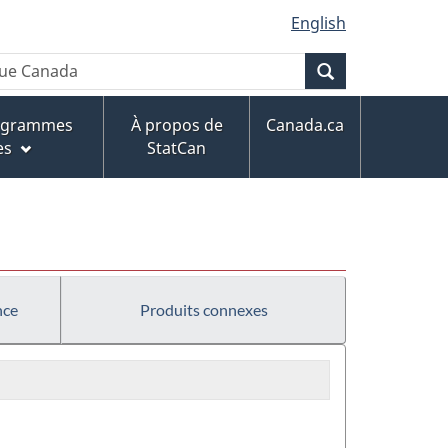
English
Recherche
rogrammes
À propos de
Canada.ca
es
StatCan
nce
Produits connexes