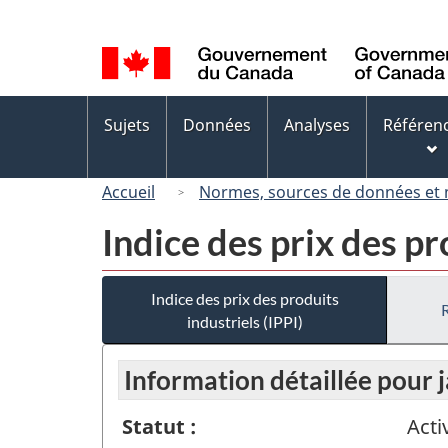
Sélection
de
la
langue
Menus
Sujets
Données
Analyses
Référen
des
sujets
Accueil
Normes, sources de données et
Indice des prix des pr
Indice des prix des produits
industriels (IPPI)
Information détaillée pour 
Statut :
Acti