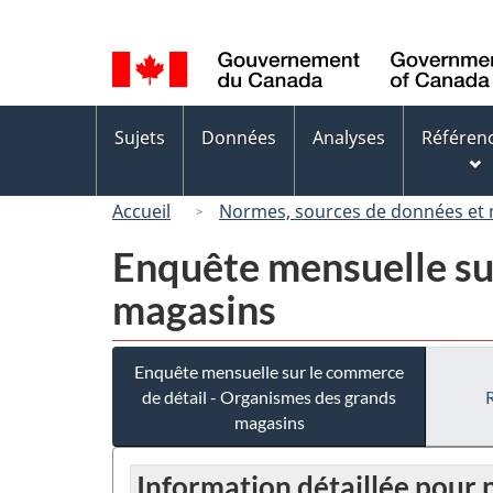
Sélection
de
la
langue
Menus
Sujets
Données
Analyses
Référen
des
sujets
Accueil
Normes, sources de données et
Enquête mensuelle su
magasins
Enquête mensuelle sur le commerce
de détail - Organismes des grands
magasins
Information détaillée pou