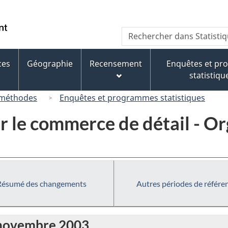
Passer
Passer
Passer
au
à
à
/
Recherche
Rechercher
contenu
« À
la
Government
dans
principal
propos
version
of
Statistique
de
HTML
ces
Géographie
Recensement
Enquêtes et p
Canada
Canada
ce
simplifiée
statistiqu
site »
 méthodes
Enquêtes et programmes statistiques
r le commerce de détail - O
Résumé des changements
Autres périodes de référe
r novembre 2003