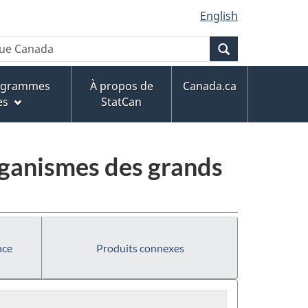
English
Recherche
rogrammes
À propos de
Canada.ca
es
StatCan
rganismes des grands
nce
Produits connexes