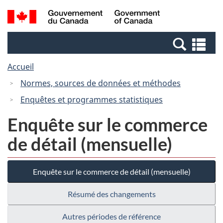
Passer
Passer
Recherche
/
au
à
et
Government
contenu
la
menus
of
Re
principal
version
Canada
et
HTML
Accueil
me
simplifiée
Normes, sources de données et méthodes
Enquêtes et programmes statistiques
Enquête sur le commerce
de détail (mensuelle)
Enquête sur le commerce de détail (mensuelle)
Résumé des changements
Autres périodes de référence