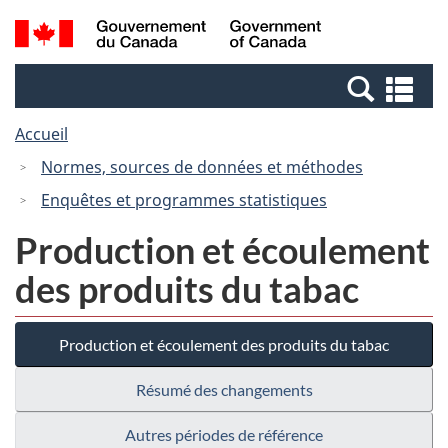
Passer
Passer
Recherche
/
au
à
et
Government
contenu
la
menus
of
Re
principal
version
Canada
et
HTML
Accueil
me
simplifiée
Normes, sources de données et méthodes
Enquêtes et programmes statistiques
Production et écoulement
des produits du tabac
Production et écoulement des produits du tabac
Résumé des changements
Autres périodes de référence