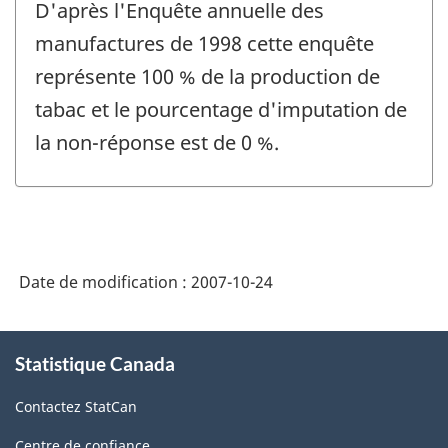
D'après l'Enquête annuelle des
manufactures de 1998 cette enquête
représente 100 % de la production de
tabac et le pourcentage d'imputation de
la non-réponse est de 0 %.
Date de modification :
2007-10-24
À
Statistique Canada
propos
de
Contactez StatCan
ce
site
Centre de confiance