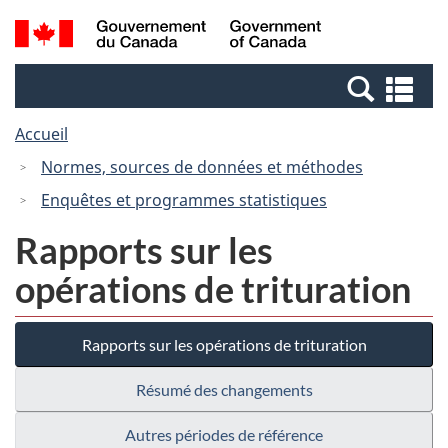
Passer
Passer
Recherche
/
au
à
et
Government
contenu
la
menus
of
Re
principal
version
Canada
et
HTML
Accueil
me
simplifiée
Normes, sources de données et méthodes
Enquêtes et programmes statistiques
Rapports sur les
opérations de trituration
Rapports sur les opérations de trituration
Résumé des changements
Autres périodes de référence