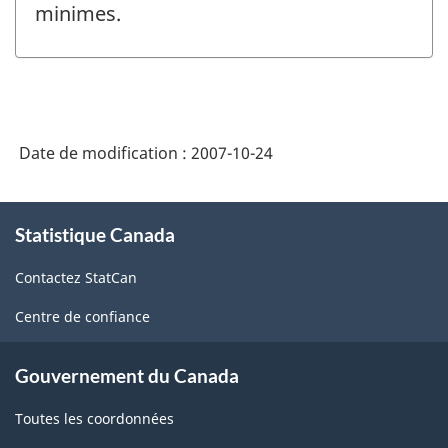
minimes.
Date de modification :
2007-10-24
À
Statistique Canada
propos
de
Contactez StatCan
ce
site
Centre de confiance
Gouvernement du Canada
Toutes les coordonnées