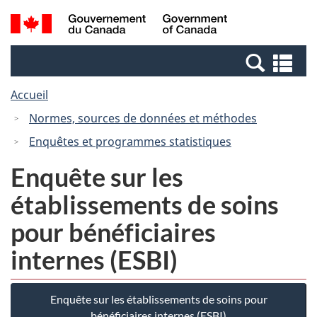
Passer
Passer
Recherche
/
au
à
et
Government
contenu
la
menus
of
Re
principal
version
Canada
et
HTML
Accueil
me
simplifiée
Normes, sources de données et méthodes
Enquêtes et programmes statistiques
Enquête sur les
établissements de soins
pour bénéficiaires
internes (ESBI)
Enquête sur les établissements de soins pour
bénéficiaires internes (ESBI)