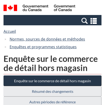
Passer
Passer
Recherche
/
au
à
et
Government
contenu
la
menus
of
Re
principal
version
Canada
et
HTML
Accueil
me
simplifiée
Normes, sources de données et méthodes
Enquêtes et programmes statistiques
Enquête sur le commerce
de détail hors magasin
Enquête sur le commerce de détail hors magasin
Résumé des changements
Autres périodes de référence