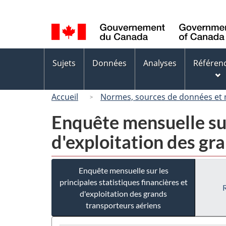
Sélection
de
la
langue
Menus
Sujets
Données
Analyses
Référen
des
sujets
Accueil
Normes, sources de données et
Enquête mensuelle sur 
d'exploitation des gr
Enquête mensuelle sur les
principales statistiques financières et
d'exploitation des grands
transporteurs aériens