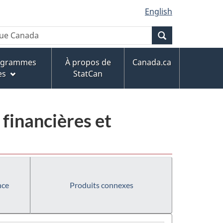
English
Recherche
rogrammes
À propos de
Canada.ca
es
StatCan
 financières et
nce
Produits connexes