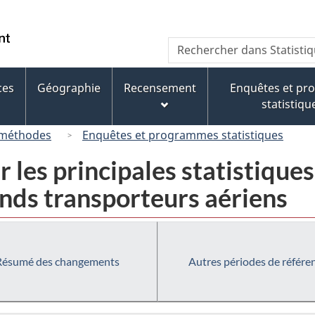
Passer
Passer
Passer
au
à
à
/
Recherche
Rechercher
contenu
« À
la
Government
dans
principal
propos
version
of
Statistique
de
HTML
ces
Géographie
Recensement
Enquêtes et p
Canada
Canada
ce
simplifiée
statistiqu
site »
 méthodes
Enquêtes et programmes statistiques
les principales statistiques
ands transporteurs aériens
Résumé des changements
Autres périodes de référe