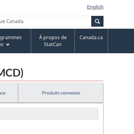
English
Recherche
rogrammes
À propos de
Canada.ca
es
StatCan
EMCD)
nce
Produits connexes