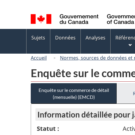
Sélection
de
la
langue
Menus
Sujets
Données
Analyses
Référen
des
sujets
Accueil
Normes, sources de données et
Enquête sur le comme
Enquête sur le commerce de détail
(mensuelle) (EMCD)
Information détaillée pour 
Statut :
Acti