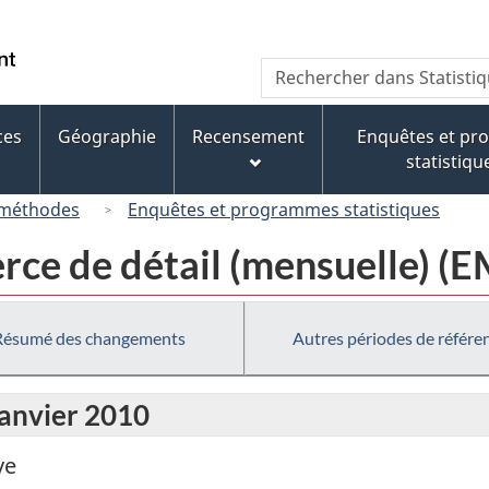
Passer
Passer
Passer
au
à
à
/
Recherche
Rechercher
contenu
« À
la
Government
dans
principal
propos
version
of
Statistique
de
HTML
ces
Géographie
Recensement
Enquêtes et p
Canada
Canada
ce
simplifiée
statistiqu
site »
 méthodes
Enquêtes et programmes statistiques
rce de détail (mensuelle) (
Résumé des changements
Autres périodes de référe
janvier 2010
ve