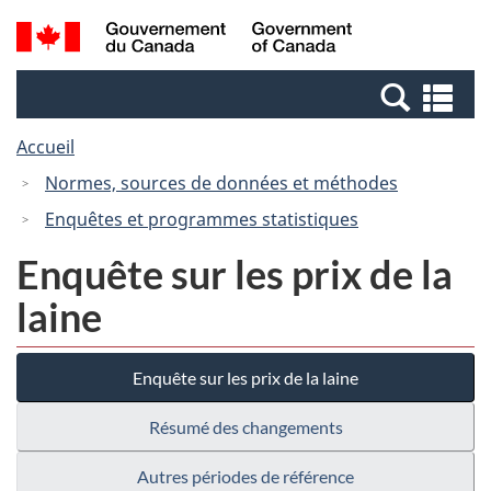
Passer
Passer
Recherche
/
au
à
et
Government
contenu
la
menus
of
Re
principal
version
Canada
et
HTML
Accueil
me
simplifiée
Normes, sources de données et méthodes
Enquêtes et programmes statistiques
Enquête sur les prix de la
laine
Enquête sur les prix de la laine
Résumé des changements
Autres périodes de référence