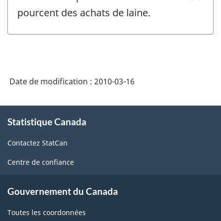
pourcent des achats de laine.
Date de modification :
2010-03-16
À
Statistique Canada
propos
de
Contactez StatCan
ce
site
Centre de confiance
Gouvernement du Canada
Toutes les coordonnées