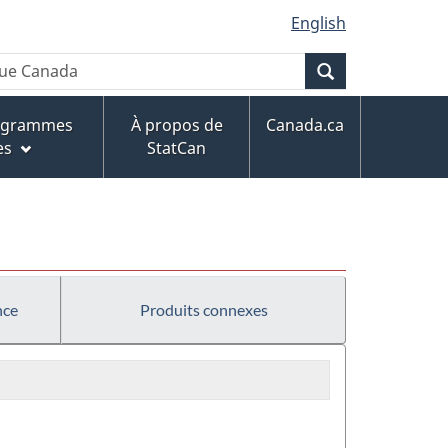
English
Recherche
rogrammes
À propos de
Canada.ca
es
StatCan
nce
Produits connexes