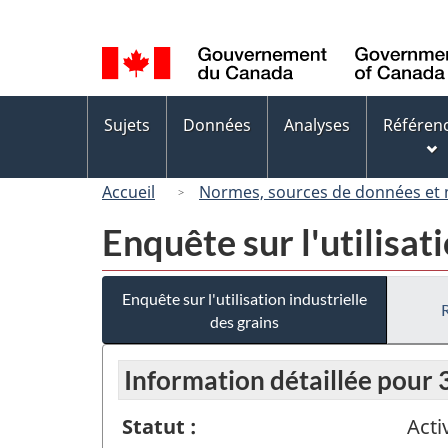
Sélection
de
la
langue
Menus
Sujets
Données
Analyses
Référen
des
sujets
Accueil
Normes, sources de données et
Enquête sur l'utilisat
Enquête sur l'utilisation industrielle
des grains
Information détaillée pour
Statut :
Acti