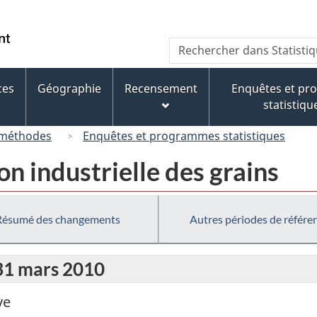
Passer
Passer
Passer
au
à
à
/
Recherche
Rechercher
contenu
« À
la
Government
dans
principal
propos
version
of
Statistique
de
HTML
ces
Géographie
Recensement
Enquêtes et p
Canada
Canada
ce
simplifiée
statistiqu
site »
 méthodes
Enquêtes et programmes statistiques
ion industrielle des grains
Résumé des changements
Autres périodes de référe
 31 mars 2010
ve