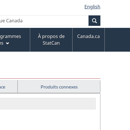
English
Recherche
rogrammes
À propos de
Canada.ca
es
StatCan
nce
Produits connexes