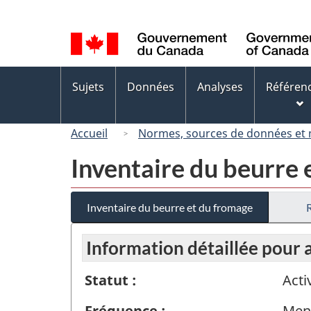
Sélection
de
la
langue
Menus
Sujets
Données
Analyses
Référen
des
sujets
Accueil
Normes, sources de données et
Inventaire du beurre 
Inventaire du beurre et du fromage
Information détaillée pour 
Statut :
Acti
Fréquence :
Men