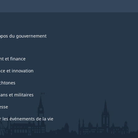
opos du gouvernement
nt et finance
nce et innovation
chtones
ans et militaires
esse
r les événements de la vie