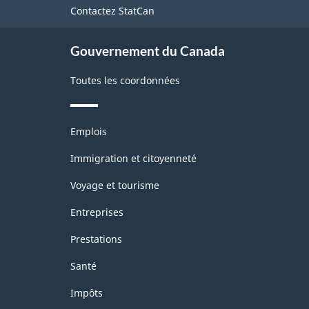
Contactez StatCan
ce
site
Gouvernement du Canada
Toutes les coordonnées
Thèmes
Emplois
et
sujets
Immigration et citoyenneté
Voyage et tourisme
Entreprises
Prestations
Santé
Impôts