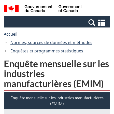
Passer
Passer
Recherche
/
au
à
et
Government
contenu
la
menus
of
Re
principal
version
Canada
et
HTML
Accueil
me
simplifiée
Normes, sources de données et méthodes
Enquêtes et programmes statistiques
Enquête mensuelle sur les
industries
manufacturières (EMIM)
Enquête mensuelle sur les industries manufacturières
(EMIM)