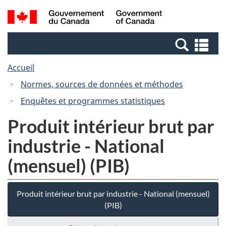
Passer
Passer
Recherche
/
au
à
et
Government
contenu
la
menus
of
Re
principal
version
Canada
et
HTML
Accueil
me
simplifiée
Normes, sources de données et méthodes
Enquêtes et programmes statistiques
Produit intérieur brut par
industrie - National
(mensuel) (PIB)
Produit intérieur brut par industrie - National (mensuel)
(PIB)