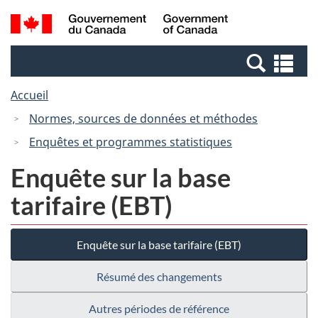
Passer
Passer
Recherche
/
au
à
et
Government
contenu
la
menus
of
Re
principal
version
Canada
et
HTML
Accueil
me
simplifiée
Normes, sources de données et méthodes
Enquêtes et programmes statistiques
Enquête sur la base
tarifaire (EBT)
Enquête sur la base tarifaire (EBT)
Résumé des changements
Autres périodes de référence