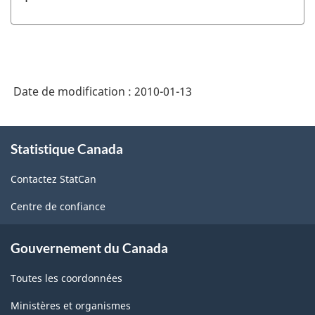
Date de modification :
2010-01-13
À
Statistique Canada
propos
de
Contactez StatCan
ce
site
Centre de confiance
Gouvernement du Canada
Toutes les coordonnées
Ministères et organismes