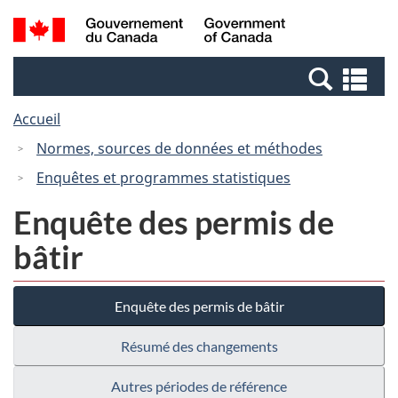
Passer
Passer
Recherche
/
au
à
et
Government
contenu
la
menus
of
Re
principal
version
Canada
et
HTML
Accueil
me
simplifiée
Normes, sources de données et méthodes
Enquêtes et programmes statistiques
Enquête des permis de
bâtir
Enquête des permis de bâtir
Résumé des changements
Autres périodes de référence