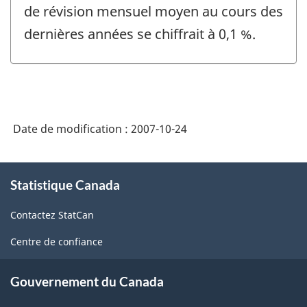
de révision mensuel moyen au cours des
dernières années se chiffrait à 0,1 %.
Date de modification :
2007-10-24
À
Statistique Canada
propos
de
Contactez StatCan
ce
site
Centre de confiance
Gouvernement du Canada