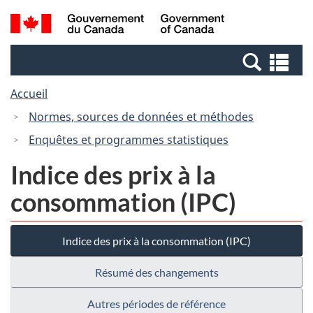
Passer
Passer
Recherche
/
au
à
et
Government
contenu
la
menus
of
Re
principal
version
Canada
et
HTML
Accueil
me
simplifiée
Normes, sources de données et méthodes
Enquêtes et programmes statistiques
Indice des prix à la
consommation (IPC)
Indice des prix à la consommation (IPC)
Résumé des changements
Autres périodes de référence