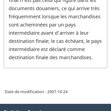
final n'est pas celui qui figure dans les
documents douaniers, ce qui arrive très
fréquemment lorsque les marchandises
sont acheminées par un pays
intermédiaire avant d'arriver à leur
destination finale; le cas échéant, le pays
intermédiaire est déclaré comme
destination finale des marchandises.
Date de modification :
2007-10-24
À