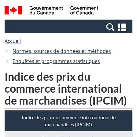
Passer
Passer
Recherche
/
au
à
et
Government
contenu
la
menus
of
Re
principal
version
Canada
et
HTML
Accueil
me
simplifiée
Normes, sources de données et méthodes
Enquêtes et programmes statistiques
Indice des prix du
commerce international
de marchandises (IPCIM)
Indice des prix du commerce international de
marchandises (IPCIM)