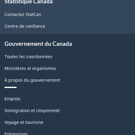
Statistique Canada
propos
de
Contactez StatCan
ce
site
Centre de confiance
Gouvernement du Canada
Toutes les coordonnées
Ministères et organismes
À propos du gouvernement
Thèmes
Emplois
et
sujets
Immigration et citoyenneté
Voyage et tourisme
Entreprises