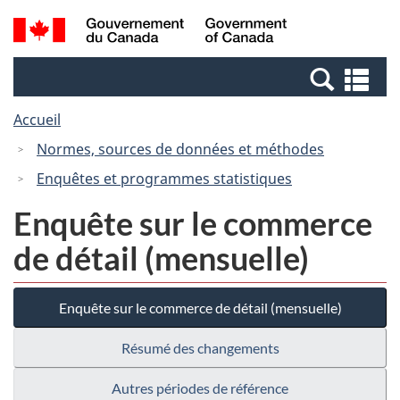
Passer
Passer
Recherche
/
au
à
et
Government
contenu
la
menus
of
Re
principal
version
Canada
et
HTML
Accueil
me
simplifiée
Normes, sources de données et méthodes
Enquêtes et programmes statistiques
Enquête sur le commerce
de détail (mensuelle)
Enquête sur le commerce de détail (mensuelle)
Résumé des changements
Autres périodes de référence