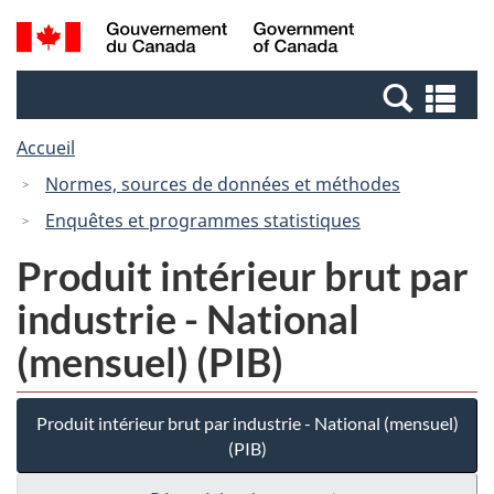
Passer
Passer
Recherche
/
au
à
et
Government
contenu
la
menus
of
Re
principal
version
Canada
et
HTML
Accueil
me
simplifiée
Normes, sources de données et méthodes
Enquêtes et programmes statistiques
Produit intérieur brut par
industrie - National
(mensuel) (PIB)
Produit intérieur brut par industrie - National (mensuel)
(PIB)