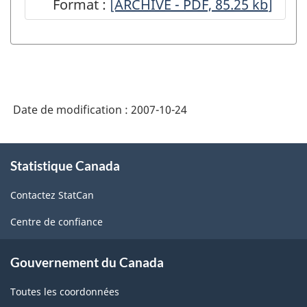
Format :
Emploi,
[ARCHIVÉ - PDF, 85.25
kb
]
gains
et
durée
de
Date de modification :
2007-10-24
travail
-
À
Tableau
Statistique Canada
propos
de
de
Contactez StatCan
ce
conversion
site
Centre de confiance
comparant
le
Gouvernement du Canada
CTI
Toutes les coordonnées
1980