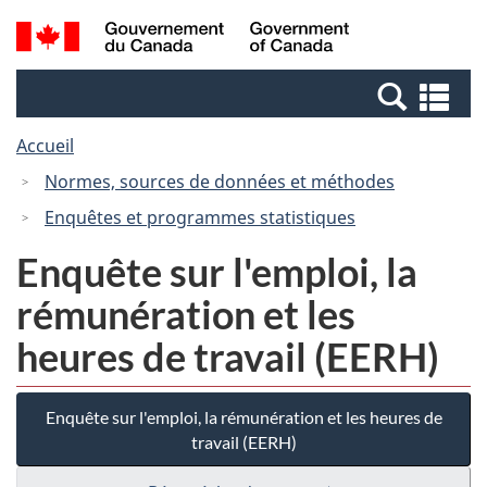
Passer
Passer
Recherche
/
au
à
et
Government
contenu
la
menus
of
Re
principal
version
Canada
et
HTML
Accueil
me
simplifiée
Normes, sources de données et méthodes
Enquêtes et programmes statistiques
Enquête sur l'emploi, la
rémunération et les
heures de travail (EERH)
Enquête sur l'emploi, la rémunération et les heures de
travail (EERH)