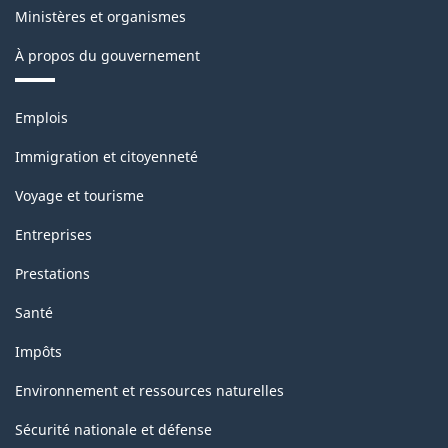
au
Ministères et organismes
SCIAN
À propos du gouvernement
-
Thèmes
ARCHIVÉ
Emplois
et
-
sujets
Immigration et citoyenneté
PDF,
Voyage et tourisme
85.25
Entreprises
Prestations
Santé
Impôts
Environnement et ressources naturelles
Sécurité nationale et défense