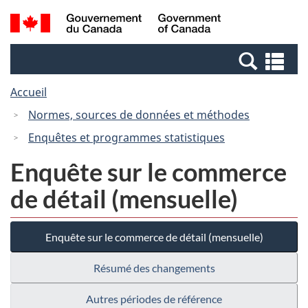
Passer
Passer
Recherche
/
au
à
et
Government
contenu
la
menus
of
Re
principal
version
Canada
et
HTML
Accueil
me
simplifiée
Normes, sources de données et méthodes
Enquêtes et programmes statistiques
Enquête sur le commerce
de détail (mensuelle)
Enquête sur le commerce de détail (mensuelle)
Résumé des changements
Autres périodes de référence