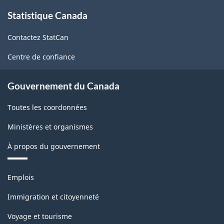
À
Statistique Canada
propos
de
Contactez StatCan
ce
site
Centre de confiance
Gouvernement du Canada
Toutes les coordonnées
Ministères et organismes
À propos du gouvernement
Thèmes
Emplois
et
sujets
Immigration et citoyenneté
Voyage et tourisme