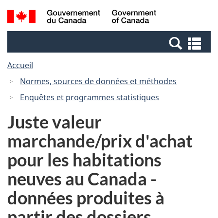
Passer
Passer
Recherche
/
au
à
et
Government
contenu
la
menus
of
Re
principal
version
Canada
et
HTML
Accueil
me
simplifiée
Normes, sources de données et méthodes
Enquêtes et programmes statistiques
Juste valeur
marchande/prix d'achat
pour les habitations
neuves au Canada -
données produites à
partir des dossiers