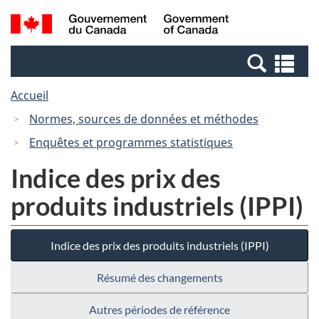
Passer
Passer
Recherche
/
au
à
et
Government
contenu
la
menus
of
Re
principal
version
Canada
et
HTML
Accueil
me
simplifiée
Normes, sources de données et méthodes
Enquêtes et programmes statistiques
Indice des prix des
produits industriels (IPPI)
Indice des prix des produits industriels (IPPI)
Résumé des changements
Autres périodes de référence