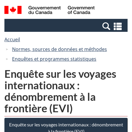
Passer
Passer
Recherche
/
au
à
et
Government
contenu
la
menus
of
Re
principal
version
Canada
et
HTML
Accueil
me
simplifiée
Normes, sources de données et méthodes
Enquêtes et programmes statistiques
Enquête sur les voyages
internationaux :
dénombrement à la
frontière (EVI)
Enquête sur les voyages internationaux : dénombrement
à la frontière (EVI)