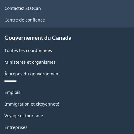
de
Contactez StatCan
ce
site
Centre de confiance
Gouvernement du Canada
Toutes les coordonnées
Ministères et organismes
À propos du gouvernement
Thèmes
Emplois
et
sujets
Immigration et citoyenneté
Voyage et tourisme
Entreprises