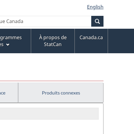
English
Recherche
rogrammes
À propos de
Canada.ca
es
StatCan
nce
Produits connexes