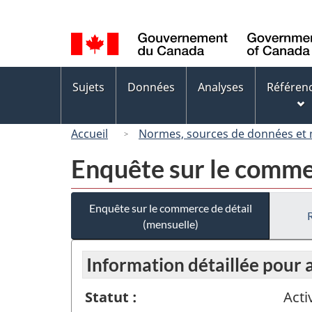
Sélection
de
la
langue
Menus
Sujets
Données
Analyses
Référen
des
sujets
Accueil
Normes, sources de données et
Enquête sur le commer
Enquête sur le commerce de détail
(mensuelle)
Information détaillée pour
Statut :
Acti