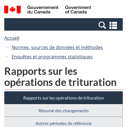
Passer
Passer
Passer
Recherche
/
au
au
à
et
Government
Gestionnaire
contenu
la
menus
of
Re
des
principal
version
Canada
et
Invitations
HTML
Accueil
me
simplifiée
Normes, sources de données et méthodes
Enquêtes et programmes statistiques
Rapports sur les
opérations de trituration
Rapports sur les opérations de trituration
Résumé des changements
Autres périodes de référence