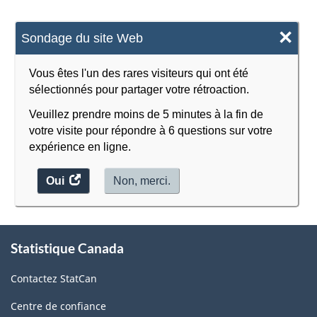
×
Sondage du site Web
Vous êtes l'un des rares visiteurs qui ont été
sélectionnés pour partager votre rétroaction.
Veuillez prendre moins de 5 minutes à la fin de
votre visite pour répondre à 6 questions sur votre
expérience en ligne.
Oui
accéder
Non, merci.
au
sondage.
À
Statistique Canada
propos
de
Contactez StatCan
ce
site
Centre de confiance