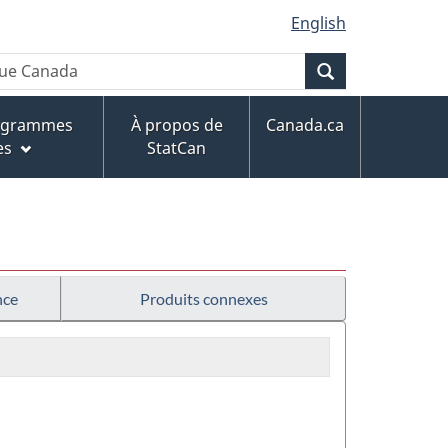
English
Recherche
rogrammes
À propos de
Canada.ca
es
StatCan
nce
Produits connexes