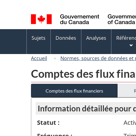
Sélection
de
la
langue
Menus
Sujets
Données
Analyses
Référen
des
sujets
Accueil
Normes, sources de données et
Comptes des flux fina
Comptes des flux financiers
Information détaillée pour
Statut :
Acti
Fréquence :
Trim