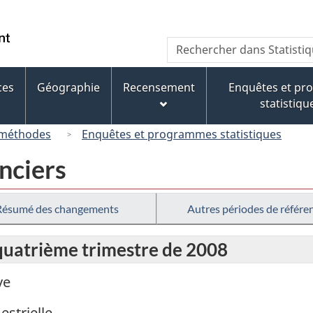
Passer
Passer
Passer
au
à
à
/
Recherche
Rechercher
contenu
« À
la
Government
dans
principal
propos
version
of
Statistique
de
HTML
ces
Géographie
Recensement
Enquêtes et p
Canada
Canada
ce
simplifiée
statistiqu
site »
 méthodes
Enquêtes et programmes statistiques
nciers
Résumé des changements
Autres périodes de référe
 quatrième trimestre de 2008
ve
estrielle