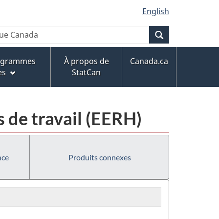
English
Recherche
rogrammes
À propos de
Canada.ca
es
StatCan
s de travail (EERH)
nce
Produits connexes