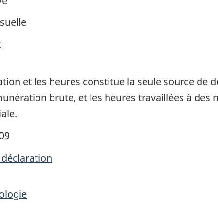
ve
suelle
2
ation et les heures constitue la seule source de
nération brute, et les heures travaillées à des n
iale.
009
 déclaration
ologie