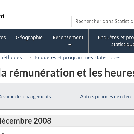
Passer
Passer
Passer
au
à
à
/
Recherche
Rechercher
contenu
« À
la
Government
dans
principal
propos
version
of
Statistique
de
HTML
ces
Géographie
Recensement
Enquêtes et p
Canada
Canada
ce
simplifiée
statistiqu
site »
 méthodes
Enquêtes et programmes statistiques
la rémunération et les heure
Résumé des changements
Autres périodes de référe
 décembre 2008