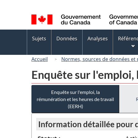
Sélection
de
la
langue
Menus
Sujets
Données
Analyses
Référen
des
sujets
Accueil
Normes, sources de données et
Enquête sur l'emploi, 
Enquête sur l'emploi, la
rémunération et les heures de travail
(EERH)
Information détaillée pour