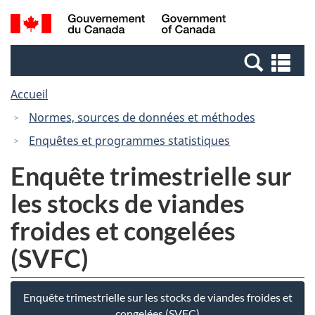
Passer
Passer
Recherche
/
au
à
et
Government
contenu
la
menus
of
Re
principal
version
Canada
et
HTML
Accueil
me
simplifiée
Normes, sources de données et méthodes
Enquêtes et programmes statistiques
Enquête trimestrielle sur
les stocks de viandes
froides et congelées
(SVFC)
Enquête trimestrielle sur les stocks de viandes froides et
congelées (SVFC)