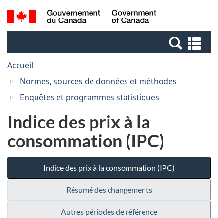
Passer
Passer
Recherche
/
au
à
et
Government
contenu
la
menus
of
Re
principal
version
Canada
et
HTML
Accueil
me
simplifiée
Normes, sources de données et méthodes
Enquêtes et programmes statistiques
Indice des prix à la
consommation (IPC)
Indice des prix à la consommation (IPC)
Résumé des changements
Autres périodes de référence