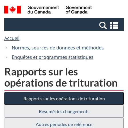
Passer
Passer
Recherche
/
au
à
et
Government
contenu
la
menus
of
Re
principal
version
Canada
et
HTML
Accueil
me
simplifiée
Normes, sources de données et méthodes
Enquêtes et programmes statistiques
Rapports sur les
opérations de trituration
Rapports sur les opérations de trituration
Résumé des changements
Autres périodes de référence