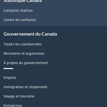
Statistique Canada
propos
de
Contactez StatCan
ce
site
Centre de confiance
Gouvernement du Canada
Toutes les coordonnées
Ministères et organismes
À propos du gouvernement
Thèmes
Emplois
et
sujets
Immigration et citoyenneté
Voyage et tourisme
Entreprises